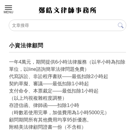
小資法律顧問
一年4萬元，期間提供6小時法律服務（以半小時為扣除
單位，以line諮詢簡單法律問題免費）
代寫訴訟、非訟程序書狀——最低扣除2小時起
契約草擬、審議——最低扣除1小時起
支付命令、本票裁定——最低扣除1小時起
（以上均視複雜程度調整）
存證信函、律師函——扣除1小時
（時數若使用完畢，加值費用為1小時5000元）
顧問期間所有其他費用均享95折優惠。
附精美法律顧問證書一份（不含框）